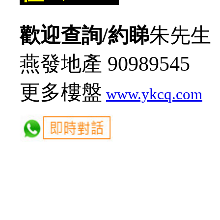
歡迎查詢/約睇
朱先生
燕發地產 90989545
更多樓盤
www.ykcq.com