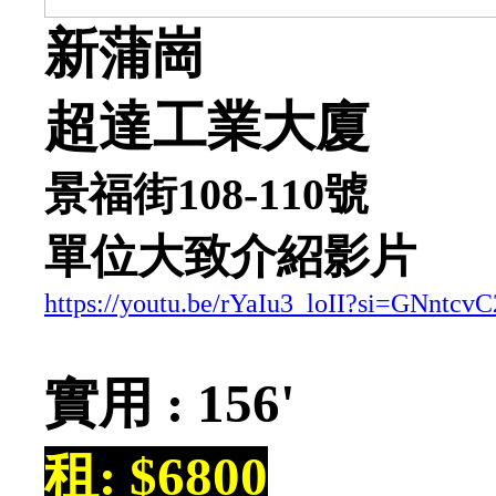
新蒲崗
超達工業大廈
景福街108-110號
單位大致介紹影片
https://youtu.be/rYaIu3_loII?si=GNntc
實用 : 156'
租: $6800